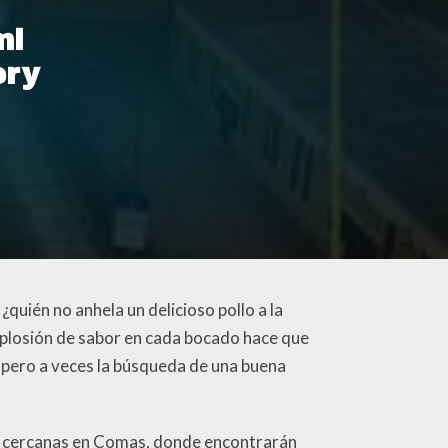
mi
ery
quién no anhela un delicioso pollo a la
xplosión de sabor en cada bocado hace que
 pero a veces la búsqueda de una buena
ás cercanas en Comas, donde encontrarán