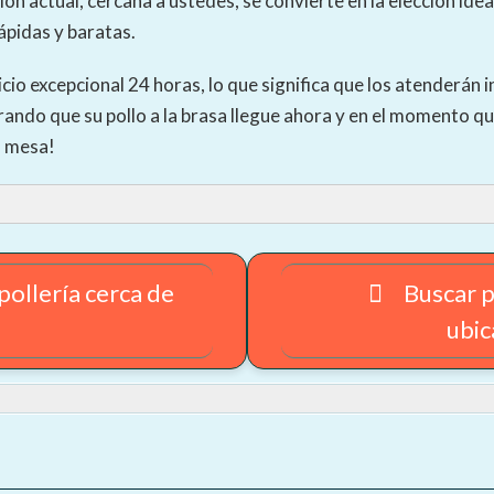
ción actual, cercana a ustedes, se convierte en la elección i
ápidas y baratas.
io excepcional 24 horas, lo que significa que los atenderán 
rando que su pollo a la brasa llegue ahora y en el momento q
u mesa!
pollería cerca de
Buscar p
ubic
 para comprobar la disponibilidad y el precio de los servicios