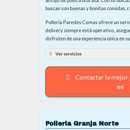
antojo de pollo a la brasa. Con su ubica
buscan son buenas y bonitas comidas, r
Pollería Paredes Comas ofrece un servic
delivery siempre está operativo, asegu
disfruten de una experiencia única en s
Ver servicios
Contactar la mejor 
mí
Se recomienda contactar con el proveedor
Polleria Granja Norte