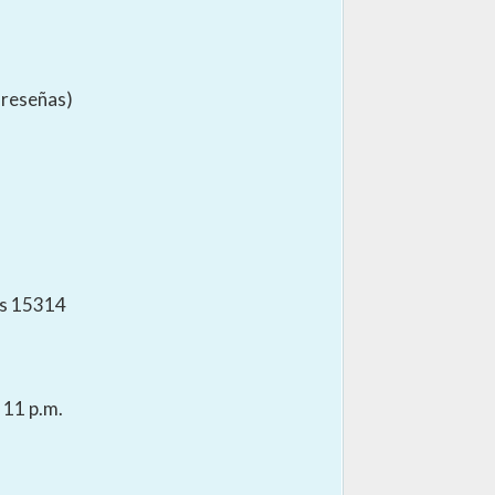
 reseñas)
as 15314
 11 p.m.