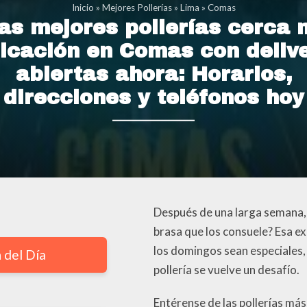
Inicio
»
Mejores Pollerías
»
Lima
»
Comas
as mejores pollerías cerca 
icación en Comas con deliv
abiertas ahora: Horarios,
direcciones y teléfonos hoy
Después de una larga semana, ¿
brasa que los consuele? Esa e
los domingos sean especiales,
 del Día
pollería se vuelve un desafío.
Entérense de las pollerías m