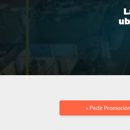
L
ub
» Pedir Promoción